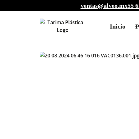
ventas@alveo.mx
55 6
Inicio
P