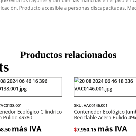
 que evita los rayones y también las manchas en el piso en
ricación. Producto accesible a personas discapacitadas. Medi
Productos relacionados
ts
VAC0138.001
SKU: VAC0146.001
enedor Ecológico Cilíndrico
Contenedor Ecológico Jum
o Pulido 49x80
Reciclable Acero Pulido 49
más IVA
más IVA
68.50
$
7,950.15