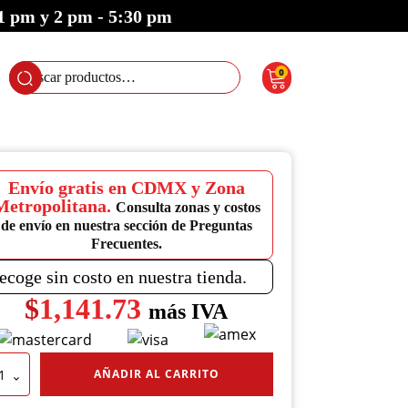
 1 pm y 2 pm - 5:30 pm
0
Buscar
por:
Envío gratis en CDMX y Zona
Metropolitana.
Consulta zonas y costos
de envío en nuestra sección de Preguntas
Frecuentes.
ecoge sin costo en nuestra tienda.
$
1,141.73
más IVA
tenedor
AÑADIR AL CARRITO
ógico
ndrico