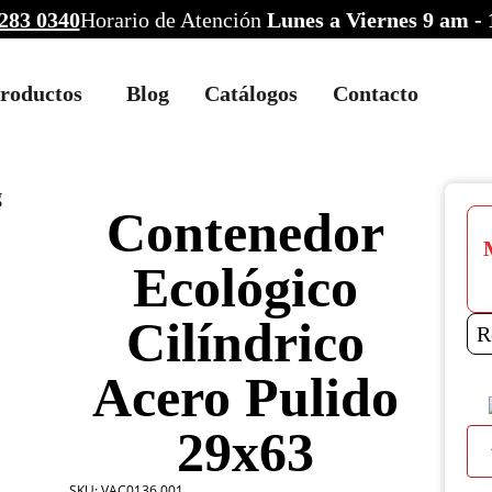
283 0340
Horario de Atención
Lunes a Viernes 9 am -
roductos
Blog
Catálogos
Contacto
Contenedor
Ecológico
Cilíndrico
R
Acero Pulido
29x63
Con
Ecol
Cilí
SKU:
VAC0136.001