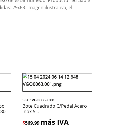
 caso de estar húmedo. Producto reciclable
das: 29x63. Imagen ilustrativa, el
SKU: VGO0063.001
bo
Bote Cuadrado C/Pedal Acero
x80
Inox 5L.
más IVA
$
569.99