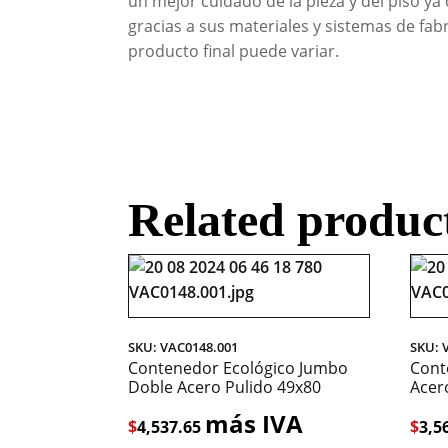
un mejor cuidado de la pieza y del piso ya
gracias a sus materiales y sistemas de fab
producto final puede variar.
Related produc
SKU: VAC0148.001
SKU: 
Contenedor Ecológico Jumbo
Cont
Doble Acero Pulido 49x80
Acer
más IVA
$
4,537.65
$
3,5