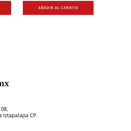
AÑADIR AL CARRITO
mx
108,
ía Iztapalapa CP.