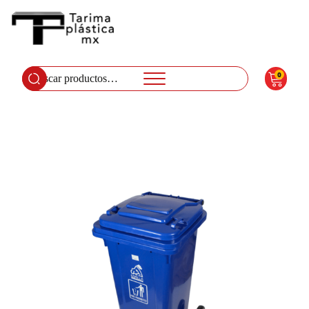
0
Buscar
por: