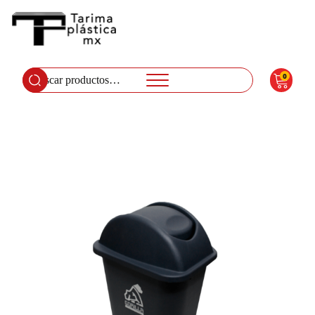
0
Buscar
por: