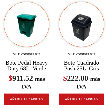
SKU: VGO0041.002
SKU: VGO0043.001
Bote Pedal Heavy
Bote Cuadrado
Duty 68L. Verde
Push 25L. Gris
$
911.52
$
222.00
más
más
IVA
IVA
AÑADIR AL CARRITO
AÑADIR AL CARRITO