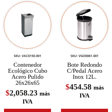
SKU: VAC0150.001
SKU: VGO0061.001
Contenedor
Bote Redondo
Ecológico Cubo
C/Pedal Acero
Acero Pulido
Inox 12L.
26x26x65
$
454.58
más
$
2,058.23
más
IVA
IVA