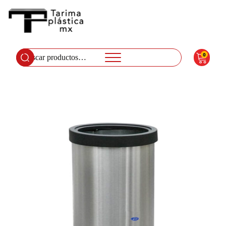
0
Buscar
por: