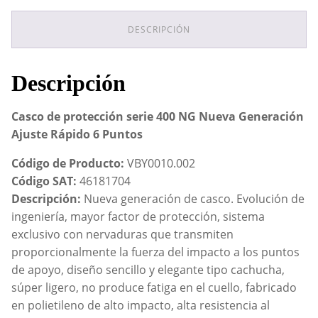
400
NG
Nueva
DESCRIPCIÓN
Generación
Ajuste
Rápido
Descripción
6
Puntos
cantidad
Casco de protección serie 400 NG Nueva Generación
Ajuste Rápido 6 Puntos
Código de Producto:
VBY0010.002
Código SAT:
46181704
Descripción:
Nueva generación de casco. Evolución de
ingeniería, mayor factor de protección, sistema
exclusivo con nervaduras que transmiten
proporcionalmente la fuerza del impacto a los puntos
de apoyo, diseño sencillo y elegante tipo cachucha,
súper ligero, no produce fatiga en el cuello, fabricado
en polietileno de alto impacto, alta resistencia al