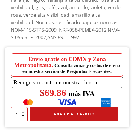
naranja, negro, naranja alta visibilidad, rosa alta
visibilidad, gris, café, azul, amarillo, violeta, verde,
rosa, verde alta visibilidad, amarillo alta
visibilidad. Normas: certificado bajo las normas
NOM-115-STPS-2009, NRF-058-PEMEX-2012,NMX-
S-055-SCFI-2002,ANSI89.1-1997.
Envío gratis en CDMX y Zona
Metropolitana.
Consulta zonas y costos de envío
en nuestra sección de Preguntas Frecuentes.
Recoge sin costo en nuestra tienda.
$
69.86
más IVA
Casco
AÑADIR AL CARRITO
de
protección
serie