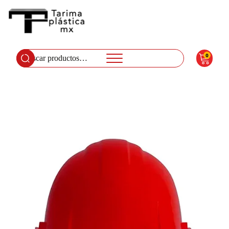
0
Buscar
por: