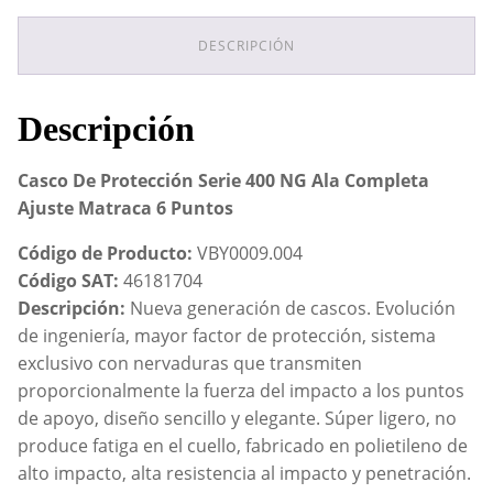
400
NG
Ala
DESCRIPCIÓN
Completa
Ajuste
Matraca
Descripción
6
Puntos
cantidad
Casco De Protección Serie 400 NG Ala Completa
Ajuste Matraca 6 Puntos
Código de Producto:
VBY0009.004
Código SAT:
46181704
Descripción:
Nueva generación de cascos. Evolución
de ingeniería, mayor factor de protección, sistema
exclusivo con nervaduras que transmiten
proporcionalmente la fuerza del impacto a los puntos
de apoyo, diseño sencillo y elegante. Súper ligero, no
produce fatiga en el cuello, fabricado en polietileno de
alto impacto, alta resistencia al impacto y penetración.