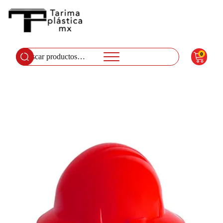
0
Buscar
por: