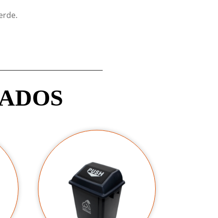
erde.
NADOS