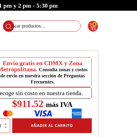
 1 pm y 2 pm - 5:30 pm
0
Buscar
por:
Envío gratis en CDMX y Zona
Metropolitana.
Consulta zonas y costos
de envío en nuestra sección de Preguntas
Frecuentes.
ecoge sin costo en nuestra tienda.
$
911.52
más IVA
e
AÑADIR AL CARRITO
al
vy