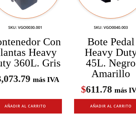
SKU: VGO0030.001
SKU: VGO0040.003
ntenedor Con
Bote Pedal
lantas Heavy
Heavy Dut
ty 360L. Gris
45L. Negro
Amarillo
3,073.79
más IVA
$
611.78
más I
AÑADIR AL CARRITO
AÑADIR AL CARRITO