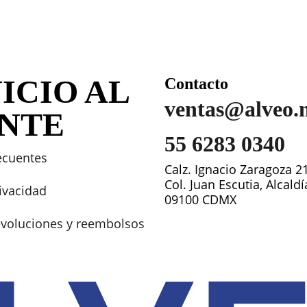
ICIO AL
Contacto
ventas@alveo.
ENTE
55 6283 0340
ecuentes
Calz. Ignacio Zaragoza 2
Col. Juan Escutia, Alcald
rivacidad
09100 CDMX
devoluciones y reembolsos