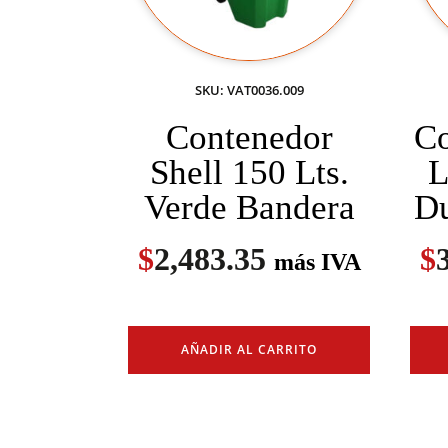
SKU: VAT0036.009
Contenedor
Co
Shell 150 Lts.
L
Verde Bandera
Du
$
2,483.35
$
más IVA
AÑADIR AL CARRITO