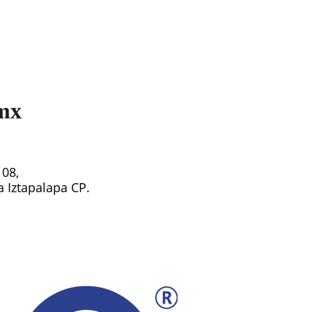
mx
108,
ía Iztapalapa CP.