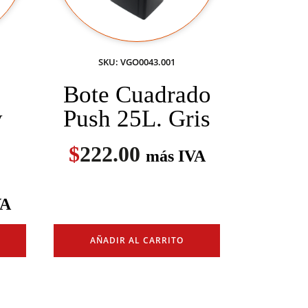
SKU: VGO0043.001
Bote Cuadrado
y
Push 25L. Gris
$
222.00
más IVA
VA
AÑADIR AL CARRITO