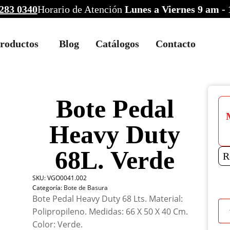
283 0340
Horario de Atención
Lunes a Viernes 9 am -
roductos
Blog
Catálogos
Contacto
Bote Pedal
Heavy Duty
68L. Verde
R
SKU:
VGO0041.002
Categoría:
Bote de Basura
Bote Pedal Heavy Duty 68 Lts. Material:
Bot
Polipropileno. Medidas: 66 X 50 X 40 Cm.
Ped
Color: Verde.
Hea