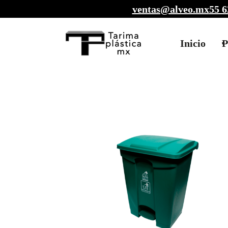
ventas@alveo.mx
55 6
Inicio
P