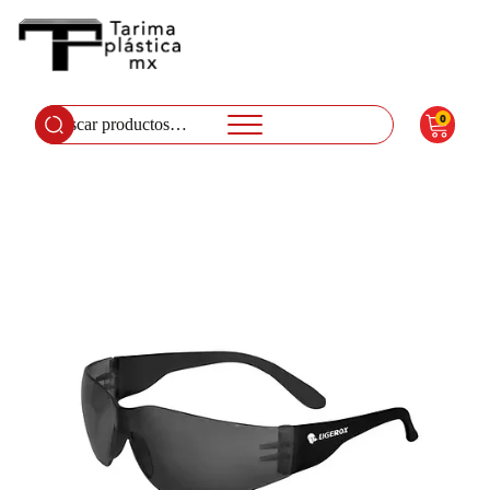
0
Buscar
por: