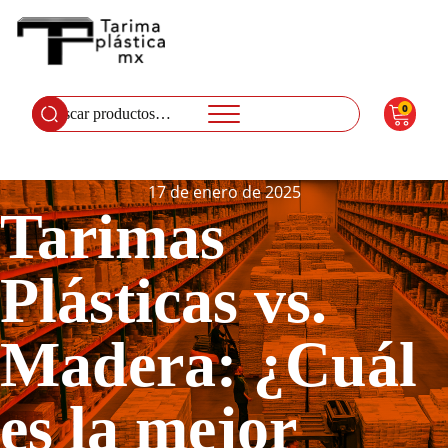
0
Buscar
por:
17 de enero de 2025
Tarimas
Plásticas vs.
Madera: ¿Cuál
es la mejor