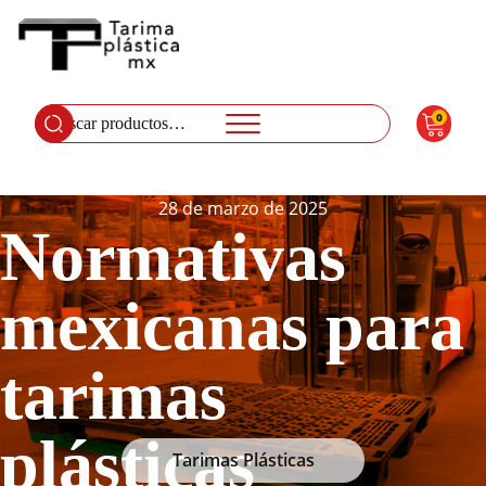
0
Buscar
por:
28 de marzo de 2025
Normativas
mexicanas para
tarimas
plásticas
Tarimas Plásticas