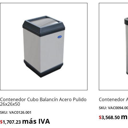
Contenedor Cubo Balancín Acero Pulido
Contenedor A
26x26x50
SKU: VAC0094.0
SKU: VAC0126.001
m
$
3,568.50
más IVA
$
1,707.23