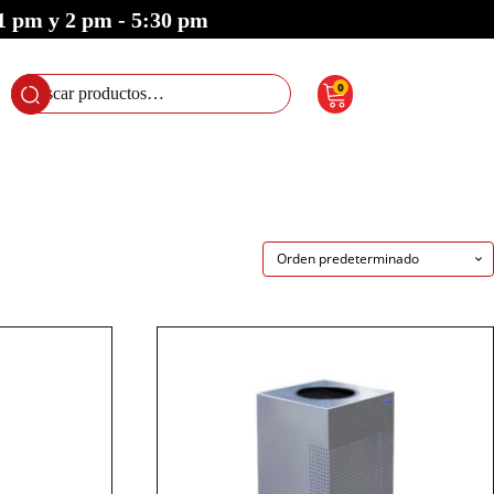
 1 pm y 2 pm - 5:30 pm
0
Buscar
por: