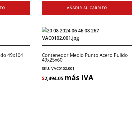
ITO
AÑADIR AL CARRITO
ido 49x104
Contenedor Medio Punto Acero Pulido
49x25x60
SKU: VAC0102.001
más IVA
$
2,494.05