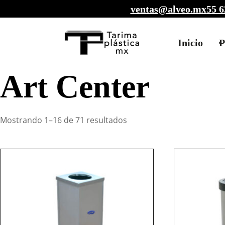
ventas@alveo.mx
55 6
Inicio
P
Art Center
Mostrando 1–16 de 71 resultados