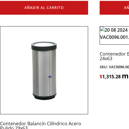
AÑADIR AL CARRITO
AÑ
Contenedor B
24x63
SKU: VAC0096.0
m
$
1,315.28
Contenedor Balancín Cilíndrico Acero
Pulido 29x63