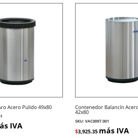
ro Acero Pulido 49x80
Contenedor Balancín Acero
42x80
01
SKU: VAC0097.001
ás IVA
más IVA
$
3,925.35