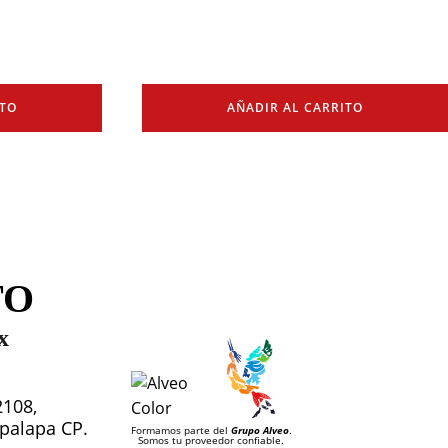
ITO
AÑADIR AL CARRITO
TO
x
2108,
tapalapa CP.
Formamos parte del
Grupo Alveo
.
Somos tu proveedor confiable.