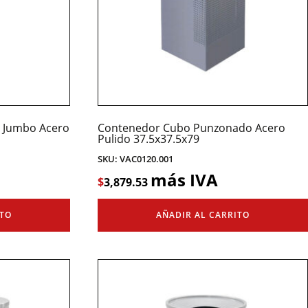
a Jumbo Acero
Contenedor Cubo Punzonado Acero
Pulido 37.5x37.5x79
SKU: VAC0120.001
más IVA
$
3,879.53
ITO
AÑADIR AL CARRITO