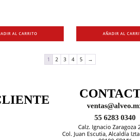
ADIR AL CARRITO
AÑADIR AL CARR
1
2
3
4
5
→
CONTAC
CLIENTE
ventas@alveo.m
55 6283 0340
Calz. Ignacio Zaragoza 
Col. Juan Escutia, Alcaldía Iz