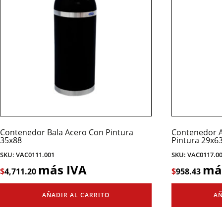
Contenedor Bala Acero Con Pintura
Contenedor A
35x88
Pintura 29x6
SKU: VAC0111.001
SKU: VAC0117.0
más IVA
má
$
4,711.20
$
958.43
AÑADIR AL CARRITO
AÑ