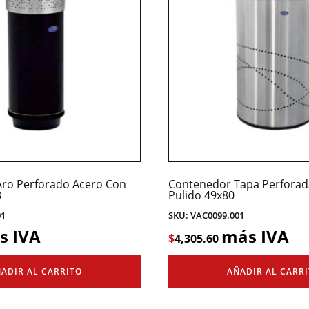
ro Perforado Acero Con
Contenedor Tapa Perforad
3
Pulido 49x80
01
SKU: VAC0099.001
s IVA
más IVA
$
4,305.60
ADIR AL CARRITO
AÑADIR AL CARR