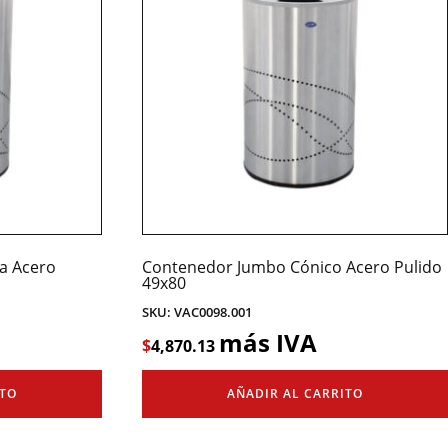
a Acero
Contenedor Jumbo Cónico Acero Pulido
49x80
SKU: VAC0098.001
más IVA
$
4,870.13
ITO
AÑADIR AL CARRITO