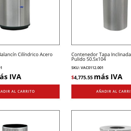
lancín Cilíndrico Acero
Contenedor Tapa Inclinad
Pulido 50.5x104
01
SKU: VAC0112.001
ás IVA
más IVA
$
4,775.55
ADIR AL CARRITO
AÑADIR AL CARR