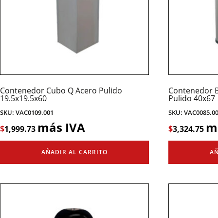
Contenedor Cubo Q Acero Pulido
Contenedor Ba
19.5x19.5x60
Pulido 40x67
SKU: VAC0109.001
SKU: VAC0085.0
más IVA
m
$
1,999.73
$
3,324.75
AÑADIR AL CARRITO
AÑ