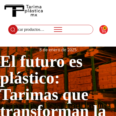
0
Buscar
por:
8 de enero de 2025
El futuro es
plástico:
Tarimas que
transforman la