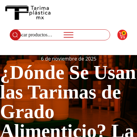
0
Buscar
por:
6 de noviembre de 2025
¿Dónde Se Usan
las Tarimas de
Grado
Alimenticio? La