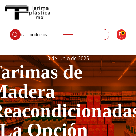
0
Buscar
por:
3 de junio de 2025
arimas de
Madera
eacondicionada
La Opción