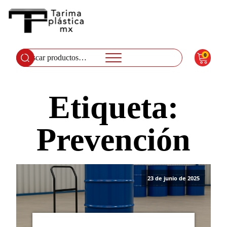
0
Buscar
por:
Etiqueta:
Prevención
23 de junio de 2025