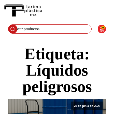
0
Buscar
por:
Etiqueta:
Líquidos
peligrosos
23 de junio de 2025