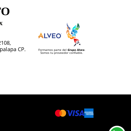
TO
x
2108,
tapalapa CP.
Formamos parte del
Grupo Alveo
.
Somos tu proveedor confiable.