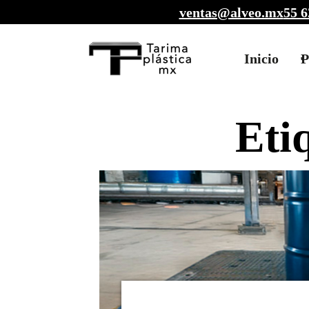
ventas@alveo.mx
55 6
Inicio
P
Eti