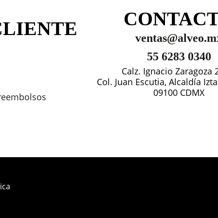
CONTAC
CLIENTE
ventas@alveo.m
55 6283 0340
Calz. Ignacio Zaragoza 
Col. Juan Escutia, Alcaldía Iz
09100 CDMX
 reembolsos
ica