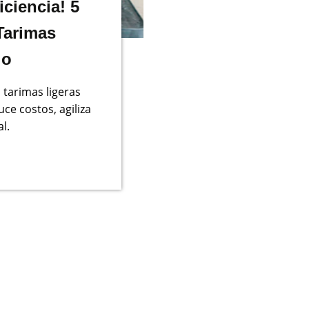
ciencia! 5
Tarimas
io
 tarimas ligeras
ce costos, agiliza
l.