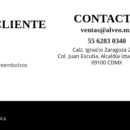
CONTAC
CLIENTE
ventas@alveo.m
55 6283 0340
Calz. Ignacio Zaragoza 
Col. Juan Escutia, Alcaldía Iz
09100 CDMX
 reembolsos
ica