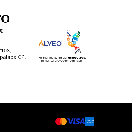
TO
x
2108,
tapalapa CP.
Formamos parte del
Grupo Alveo
.
Somos tu proveedor confiable.