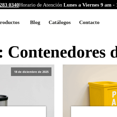
283 0340
Horario de Atención
Lunes a Viernes 9 am -
roductos
Blog
Catálogos
Contacto
:
Contenedores 
18 de diciembre de 2025