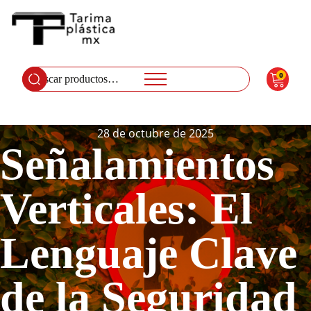
0
Buscar
por:
28 de octubre de 2025
Señalamientos
Verticales: El
Lenguaje Clave
de la Seguridad