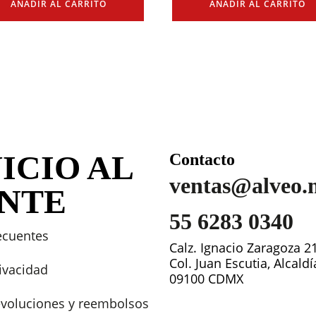
AÑADIR AL CARRITO
AÑADIR AL CARRITO
ICIO AL
Contacto
ventas@alveo.
ENTE
55 6283 0340
ecuentes
Calz. Ignacio Zaragoza 2
Col. Juan Escutia, Alcald
rivacidad
09100 CDMX
devoluciones y reembolsos