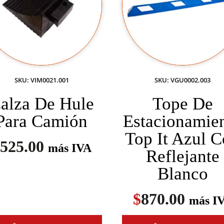
SKU: VIM0021.001
SKU: VGU0002.003
alza De Hule
Tope De
Para Camión
Estacionamie
Top It Azul 
525.00
más IVA
Reflejante
Blanco
$
870.00
más I