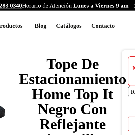
283 0340
Horario de Atención
Lunes a Viernes 9 am -
roductos
Blog
Catálogos
Contacto
Tope De
Estacionamiento
Home Top It
R
Negro Con
Reflejante
Top
De
Est