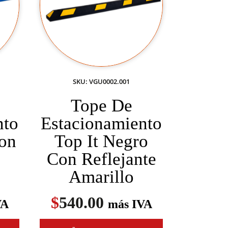
SKU: VGU0002.001
Tope De
nto
Estacionamiento
Con
Top It Negro
Con Reflejante
Amarillo
$
540.00
VA
más IVA