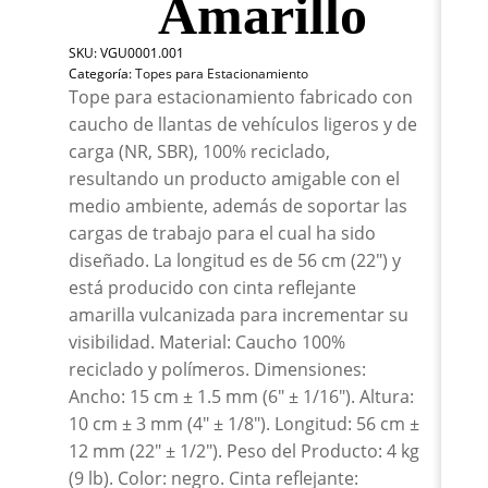
Amarillo
Ho
Top
SKU:
VGU0001.001
It
Categoría:
Topes para Estacionamiento
Neg
Tope para estacionamiento fabricado con
Con
Refl
caucho de llantas de vehículos ligeros y de
Amar
carga (NR, SBR), 100% reciclado,
can
resultando un producto amigable con el
medio ambiente, además de soportar las
cargas de trabajo para el cual ha sido
diseñado. La longitud es de 56 cm (22") y
está producido con cinta reflejante
amarilla vulcanizada para incrementar su
visibilidad. Material: Caucho 100%
reciclado y polímeros. Dimensiones:
Ancho: 15 cm ± 1.5 mm (6" ± 1/16"). Altura:
10 cm ± 3 mm (4" ± 1/8"). Longitud: 56 cm ±
12 mm (22" ± 1/2"). Peso del Producto: 4 kg
(9 lb). Color: negro. Cinta reflejante: