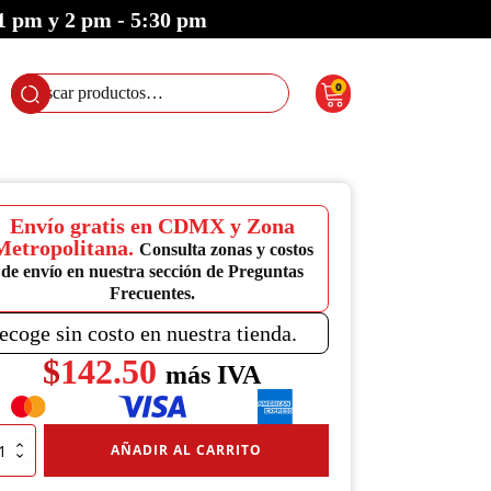
 1 pm y 2 pm - 5:30 pm
0
Buscar
por:
Envío gratis en CDMX y Zona
Metropolitana.
Consulta zonas y costos
de envío en nuestra sección de Preguntas
Frecuentes.
ecoge sin costo en nuestra tienda.
$
142.50
más IVA
e
AÑADIR AL CARRITO
acionamiento