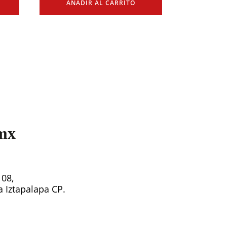
AÑADIR AL CARRITO
mx
108,
ía Iztapalapa CP.