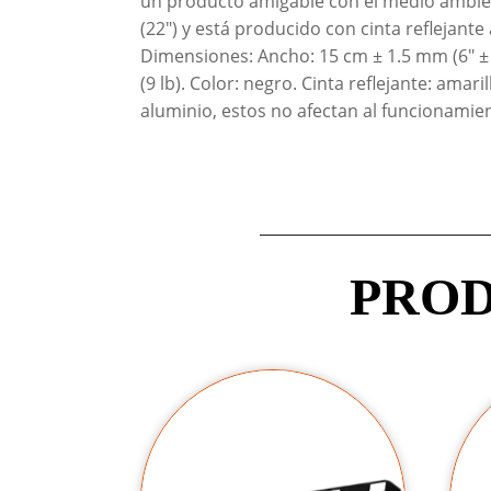
un producto amigable con el medio ambient
(22") y está producido con cinta reflejant
Dimensiones: Ancho: 15 cm ± 1.5 mm (6" ± 1
(9 lb). Color: negro. Cinta reflejante: ama
aluminio, estos no afectan al funcionamien
PROD