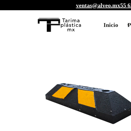
ventas@alveo.mx
55 6
Inicio
P