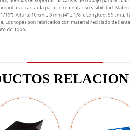
e, además de soportar las cargas de trabajo para el cual h
e amarilla vulcanizada para incrementar su visibilidad. Mater
/16"). Altura: 10 cm ± 3 mm (4" ± 1/8"). Longitud: 56 cm ± 1
rilla. Los topes son fabricados con material reciclado de lla
to del tope.
UCTOS RELACIO