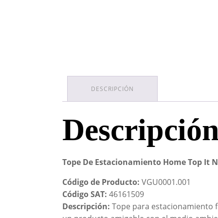
DESCRIPCIÓN
Descripció
Tope De Estacionamiento Home Top It N
Código de Producto:
VGU0001.001
Código SAT:
46161509
Descripción:
Tope para estacionamiento fa