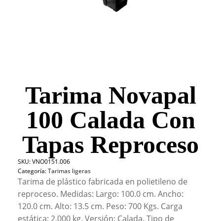
Tarima Novapal
100 Calada Con
Tapas Reproceso
SKU:
VNO0151.006
Categoría:
Tarimas ligeras
Tarima de plástico fabricada en polietileno de
reproceso. Medidas: Largo: 100.0 cm. Ancho:
120.0 cm. Alto: 13.5 cm. Peso: 700 Kgs. Carga
estática: 2,000 kg. Versión: Calada. Tipo de