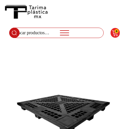
0
Buscar
por: