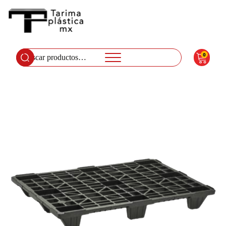
0
Buscar
por: