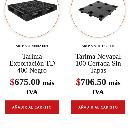
SKU: VDR0002.001
SKU: VNO0152.001
Tarima
Tarima Novapal
Exportación TD
100 Cerrada Sin
400 Negro
Tapas
$
675.00
$
706.50
más
más
IVA
IVA
AÑADIR AL CARRITO
AÑADIR AL CARRITO