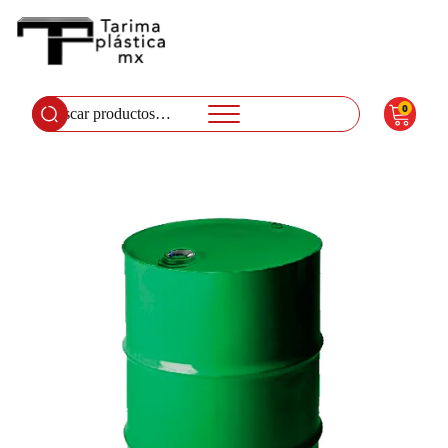
0
Buscar
por: