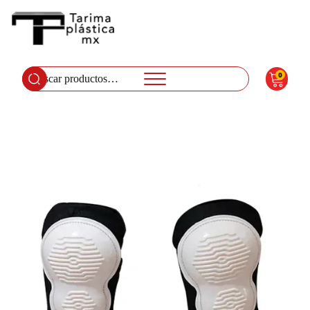
0
Buscar
por: