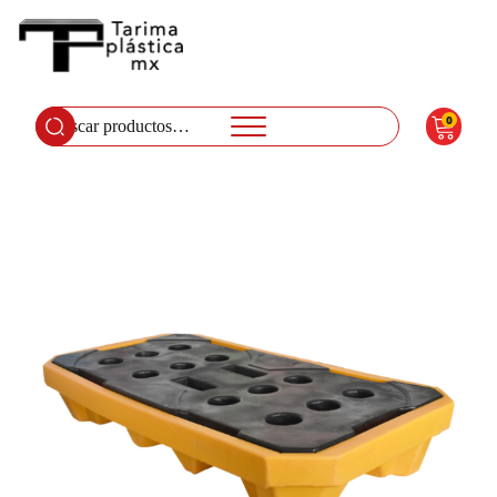
0
Buscar
por: