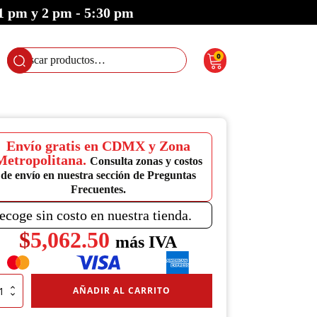
 1 pm y 2 pm - 5:30 pm
0
Buscar
por:
Envío gratis en CDMX y Zona
Metropolitana.
Consulta zonas y costos
de envío en nuestra sección de Preguntas
Frecuentes.
ecoge sin costo en nuestra tienda.
$
5,062.50
más IVA
AÑADIR AL CARRITO
iderrames
ersal