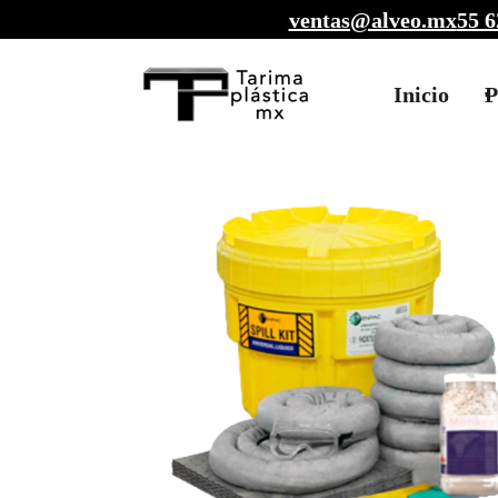
ventas@alveo.mx
55 6
Inicio
P