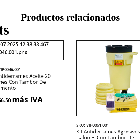
Productos relacionados
ts
VIP0046.001
Antiderrames Aceite 20
nes Con Tambor De
amento
más IVA
56.50
SKU: VIP0061.001
Kit Antiderrames Agresivos
Galones Con Tambor De