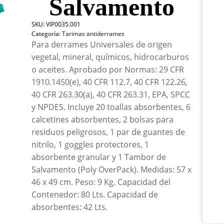
Salvamento
20
Gal
SKU:
VIP0035.001
Con
Categoría:
Tarimas antiderrames
Tam
Para derrames Universales de origen
De
Sal
vegetal, mineral, químicos, hidrocarburos
can
o aceites. Aprobado por Normas: 29 CFR
1910.1450(e), 40 CFR 112.7, 40 CFR 122.26,
40 CFR 263.30(a), 40 CFR 263.31, EPA, SPCC
y NPDES. Incluye 20 toallas absorbentes, 6
calcetines absorbentes, 2 bolsas para
residuos peligrosos, 1 par de guantes de
nitrilo, 1 goggles protectores, 1
absorbente granular y 1 Tambor de
Salvamento (Poly OverPack). Medidas: 57 x
46 x 49 cm. Peso: 9 Kg. Capacidad del
Contenedor: 80 Lts. Capacidad de
absorbentes: 42 Lts.