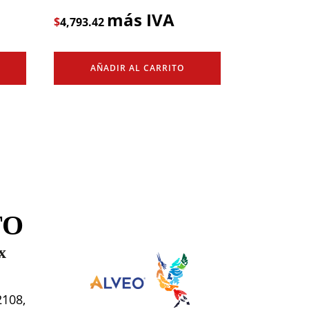
más IVA
$
4,793.42
AÑADIR AL CARRITO
TO
x
2108,