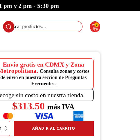
 1 pm y 2 pm - 5:30 pm
0
Buscar
por:
Envío gratis en CDMX y Zona
Metropolitana.
Consulta zonas y costos
de envío en nuestra sección de Preguntas
Frecuentes.
ecoge sin costo en nuestra tienda.
$
313.50
más IVA
eta
AÑADIR AL CARRITO
illa
le