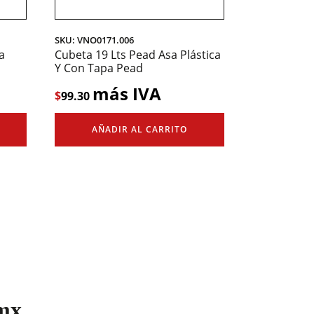
SKU: VNO0171.006
a
Cubeta 19 Lts Pead Asa Plástica
Y Con Tapa Pead
más IVA
$
99.30
AÑADIR AL CARRITO
mx