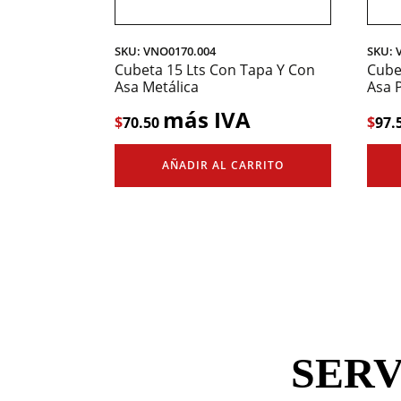
SKU: VNO0170.004
SKU: 
Cubeta 15 Lts Con Tapa Y Con
Cube
Asa Metálica
Asa P
más IVA
$
70.50
$
97.
AÑADIR AL CARRITO
SERV