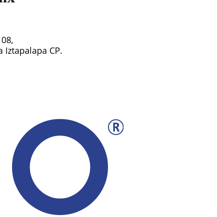
108,
ía Iztapalapa CP.