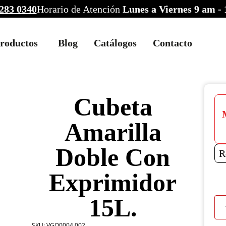
283 0340
Horario de Atención
Lunes a Viernes 9 am -
roductos
Blog
Catálogos
Contacto
Cubeta
Amarilla
Doble Con
R
Exprimidor
15L.
Cub
Amar
Dob
SKU:
VGO0004.002