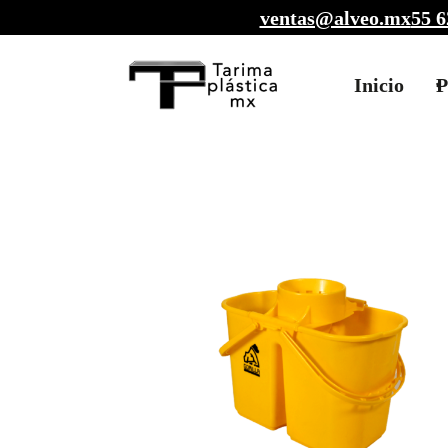
ventas@alveo.mx
55 6
Inicio
P