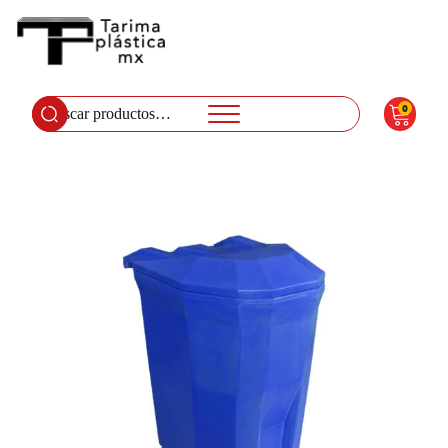
0
Buscar
por: