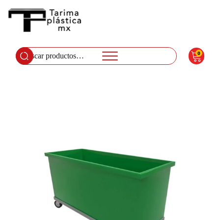
0
Buscar
por: