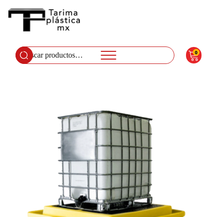
0
Buscar
por: