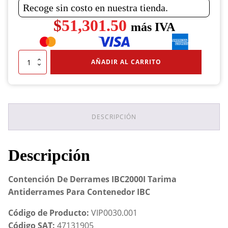
Recoge sin costo en nuestra tienda.
$
51,301.50
más IVA
Contención
AÑADIR AL CARRITO
De
Derrames
IBC2000I
Tarima
Antiderrames
Para
DESCRIPCIÓN
Contenedor
IBC
cantidad
Descripción
Contención De Derrames IBC2000I Tarima
Antiderrames Para Contenedor IBC
Código de Producto:
VIP0030.001
Código SAT:
47131905