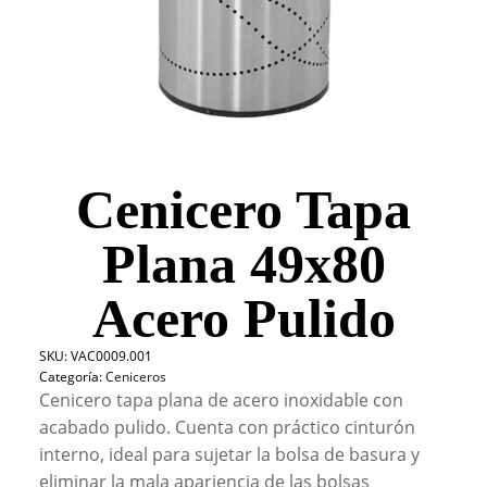
Cenicero Tapa
Plana 49x80
Acero Pulido
SKU:
VAC0009.001
Categoría:
Ceniceros
Cenicero tapa plana de acero inoxidable con
acabado pulido. Cuenta con práctico cinturón
interno, ideal para sujetar la bolsa de basura y
eliminar la mala apariencia de las bolsas