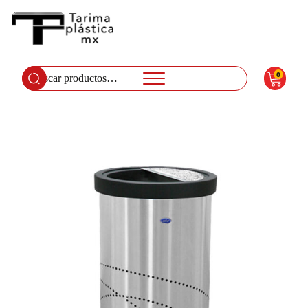
0
Buscar
por: