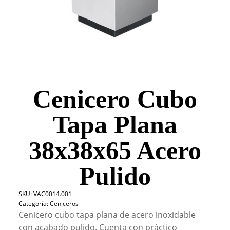
Cenicero Cubo
Tapa Plana
38x38x65 Acero
Pulido
SKU:
VAC0014.001
Categoría:
Ceniceros
Cenicero cubo tapa plana de acero inoxidable
con acabado pulido. Cuenta con práctico