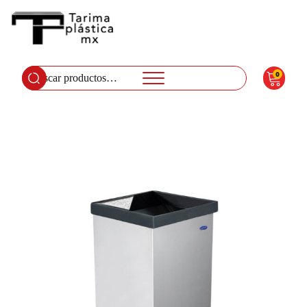
0
Buscar
por: