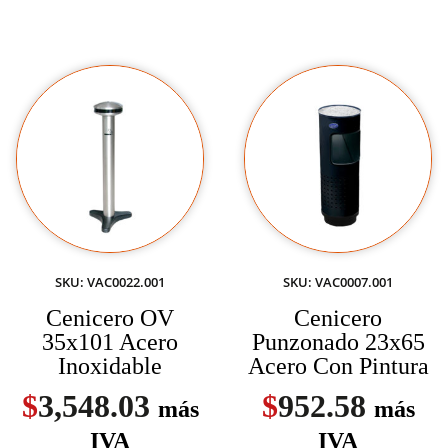
SKU: VAC0022.001
SKU: VAC0007.001
Cenicero OV
Cenicero
35x101 Acero
Punzonado 23x65
Inoxidable
Acero Con Pintura
$
3,548.03
$
952.58
más
más
IVA
IVA