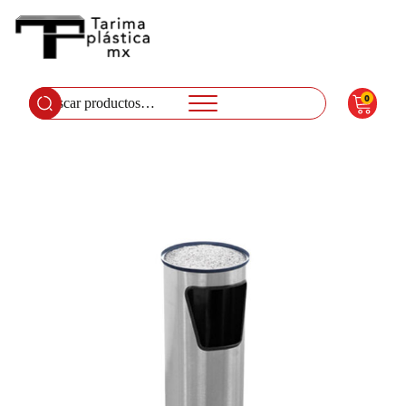
0
Buscar
por: