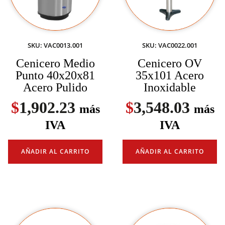
SKU: VAC0013.001
SKU: VAC0022.001
Cenicero Medio
Cenicero OV
Punto 40x20x81
35x101 Acero
Acero Pulido
Inoxidable
$
1,902.23
$
3,548.03
más
más
IVA
IVA
AÑADIR AL CARRITO
AÑADIR AL CARRITO