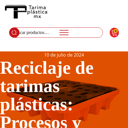
0
Buscar
por:
10 de julio de 2024
Reciclaje de
tarimas
plásticas:
Procesos y