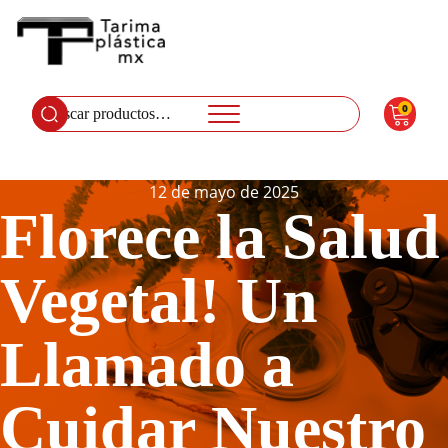
0
Buscar
por:
12 de mayo de 2025
Florece la Salud
Vegetal! Un
Llamado a
Cuidar Nuestro