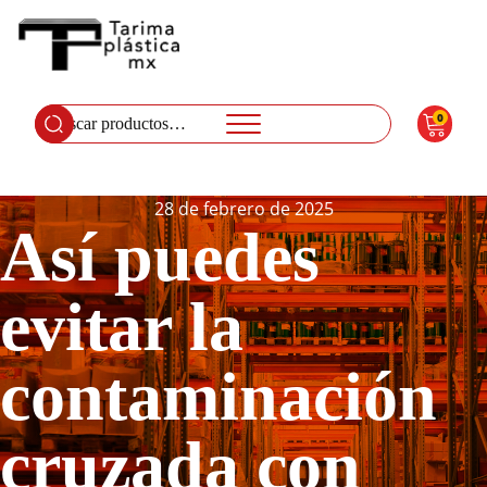
0
Buscar
por:
28 de febrero de 2025
Así puedes
evitar la
contaminación
cruzada con